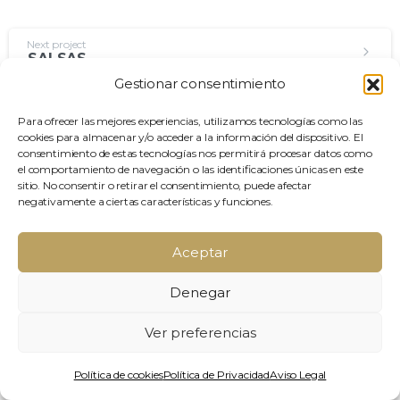
Continue
Next project
SALSAS
Reading
Gestionar consentimiento
Para ofrecer las mejores experiencias, utilizamos tecnologías como las
cookies para almacenar y/o acceder a la información del dispositivo. El
consentimiento de estas tecnologías nos permitirá procesar datos como
el comportamiento de navegación o las identificaciones únicas en este
sitio. No consentir o retirar el consentimiento, puede afectar
negativamente a ciertas características y funciones.
Aceptar
Denegar
Ver preferencias
Política de cookies
Política de Privacidad
Aviso Legal